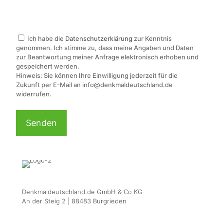
B
B
i
B
i
t
B
i
t
t
Ich habe die
Datenschutzerklärung
zur Kenntnis
i
t
t
e
genommen. Ich stimme zu, dass meine Angaben und Daten
t
t
e
l
zur Beantwortung meiner Anfrage elektronisch erhoben und
t
e
l
a
gespeichert werden.
e
l
a
s
Hinweis: Sie können Ihre Einwilligung jederzeit für die
l
a
s
s
Zukunft per E-Mail an info@denkmaldeutschland.de
a
s
s
e
widerrufen.
s
s
e
d
s
e
d
i
e
d
i
e
d
i
e
s
i
e
s
e
e
s
e
s
s
e
s
F
e
s
F
e
s
F
e
l
F
e
l
d
e
l
d
l
Denkmaldeutschland.de GmbH & Co KG
l
d
l
e
An der Steig 2 | 88483 Burgrieden
d
l
e
e
l
e
e
r