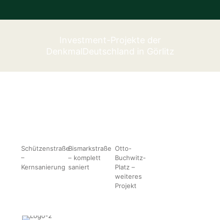
Investment-Projekte der
DenkmalDeutschland in Görlitz
Schützenstraße
Bismarkstraße
Otto-
–
– komplett
Buchwitz-
Kernsanierung
saniert
Platz –
weiteres
Projekt