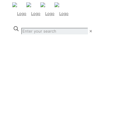
✕
Schützenstraße –
Kernsanierung